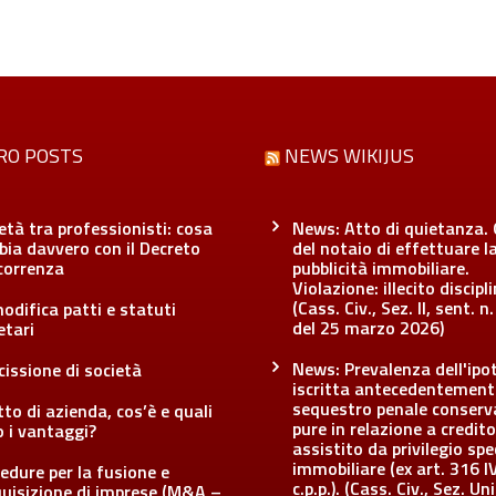
RO POSTS
NEWS WIKIJUS
età tra professionisti: cosa
News: Atto di quietanza. 
ia davvero con il Decreto
del notaio di effettuare l
correnza
pubblicità immobiliare.
Violazione: illecito discipl
(Cass. Civ., Sez. II, sent. n
odifica patti e statuti
del 25 marzo 2026)
etari
News: Prevalenza dell'ipo
cissione di società
iscritta antecedentement
sequestro penale conserv
tto di azienda, cos’è e quali
pure in relazione a credito
 i vantaggi?
assistito da privilegio spe
immobiliare (ex art. 316 I
edure per la fusione e
c.p.p.). (Cass. Civ., Sez. Uni
quisizione di imprese (M&A –