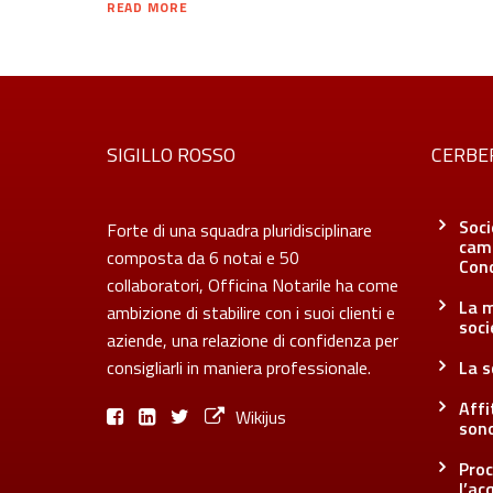
READ MORE
SIGILLO ROSSO
CERBE
Soci
Forte di una squadra pluridisciplinare
camb
composta da 6 notai e 50
Con
collaboratori, Officina Notarile ha come
La m
ambizione di stabilire con i suoi clienti e
soci
aziende, una relazione di confidenza per
consigliarli in maniera professionale.
La s
Affi
Wikijus
sono
Proc
l’ac