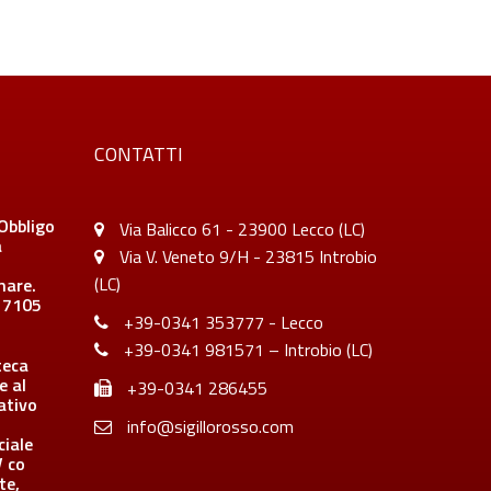
CONTATTI
Obbligo
Via Balicco 61 - 23900 Lecco (LC)
a
Via V. Veneto 9/H - 23815 Introbio
(LC)
inare.
. 7105
+39-0341 353777 - Lecco
+39-0341 981571 – Introbio (LC)
teca
e al
+39-0341 286455
ativo
info@sigillorosso.com
ciale
V co
te,