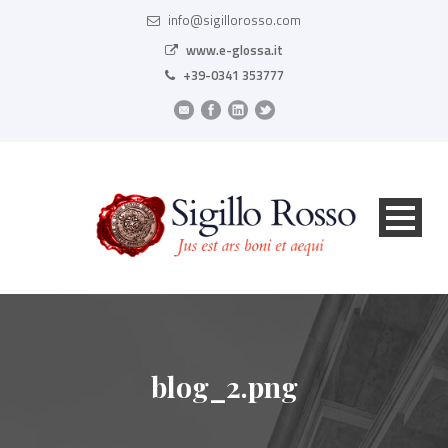
info@sigillorosso.com
www.e-glossa.it
+39-0341 353777
blog_2.png