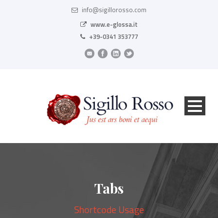
info@sigillorosso.com
www.e-glossa.it
+39-0341 353777
Tabs
Shortcode Usage