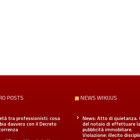
RO POSTS
NEWS WIKIJUS
età tra professionisti: cosa
News: Atto di quietanza. 
ia davvero con il Decreto
del notaio di effettuare l
correnza
pubblicità immobiliare.
Violazione: illecito discipl