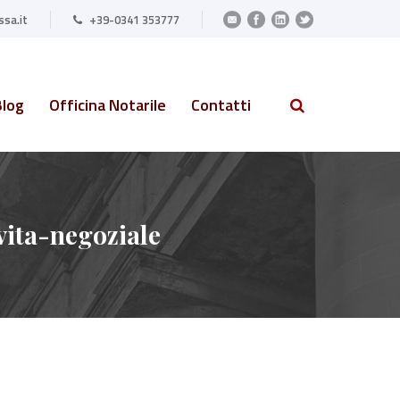
sa.it
+39-0341 353777
Blog
Officina Notarile
Contatti
vita-negoziale