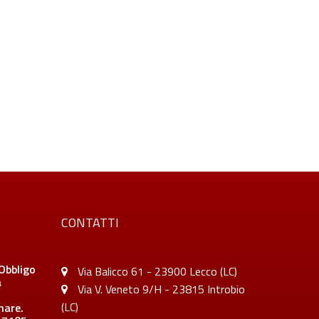
CONTATTI
Obbligo
Via Balicco 61 - 23900 Lecco (LC)
a
Via V. Veneto 9/H - 23815 Introbio
(LC)
inare.