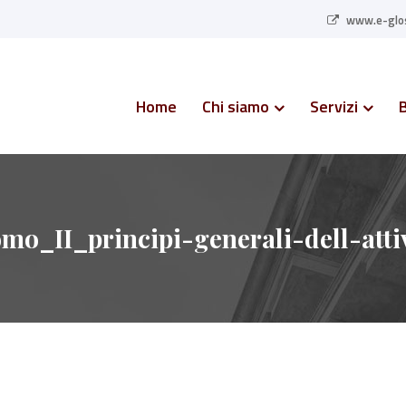
www.e-glos
Home
Chi siamo
Servizi
omo_II_principi-generali-dell-atti