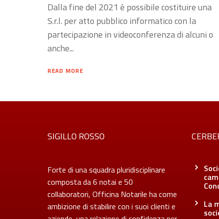
Dalla fine del 2021 è possibile costituire una
S.r.l. per atto pubblico informatico con la
partecipazione in videoconferenza di alcuni o
anche...
READ MORE
SIGILLO ROSSO
CERBE
Soci
Forte di una squadra pluridisciplinare
camb
composta da 6 notai e 50
Con
collaboratori, Officina Notarile ha come
La m
ambizione di stabilire con i suoi clienti e
soci
aziende, una relazione di confidenza per