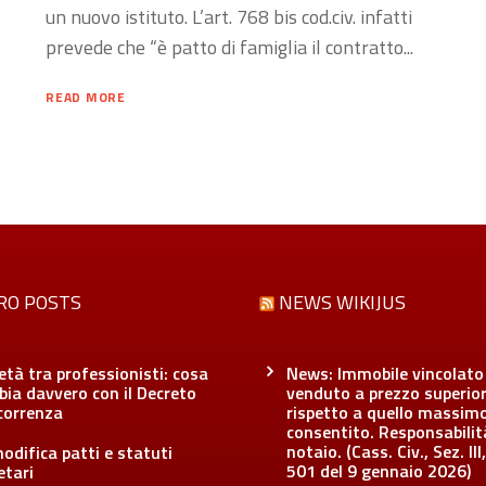
un nuovo istituto. L’art. 768 bis cod.civ. infatti
prevede che “è patto di famiglia il contratto...
READ MORE
RO POSTS
NEWS WIKIJUS
età tra professionisti: cosa
News: Immobile vincolato
ia davvero con il Decreto
venduto a prezzo superio
correnza
rispetto a quello massim
consentito. Responsabilit
notaio. (Cass. Civ., Sez. III,
odifica patti e statuti
501 del 9 gennaio 2026)
etari