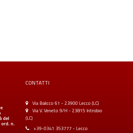
CONTATTI
Via Balicco 61 - 23900 Lecco (LC)
re
Via V. Veneto 9/H - 23815 Introbio
o
(LC)
à del
 ord. n.
+39-0341 353777 - Lecco