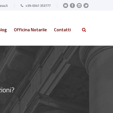
sa.it
+39-0341 353777
Blog
Officina Notarile
Contatti
zioni?