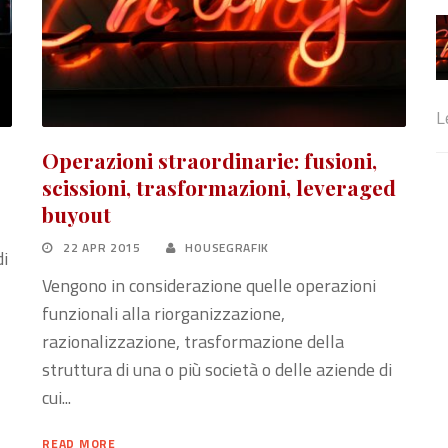
L
Operazioni straordinarie: fusioni,
scissioni, trasformazioni, leveraged
buyout
22 APR 2015
HOUSEGRAFIK
di
Vengono in considerazione quelle operazioni
funzionali alla riorganizzazione,
razionalizzazione, trasformazione della
struttura di una o più società o delle aziende di
cui...
READ MORE