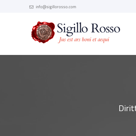
info@sigillorosso.com
Dirit