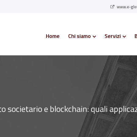
www.e-glos
Home
Chi siamo
Servizi
to societario e blockchain: quali applica