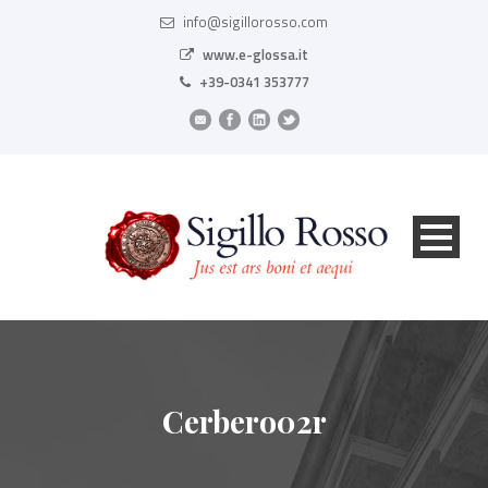
info@sigillorosso.com
www.e-glossa.it
+39-0341 353777
Cerbero02r